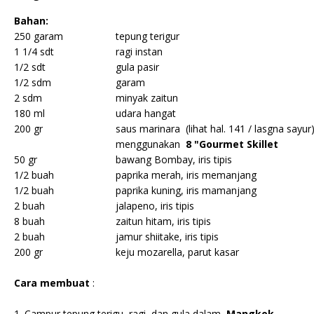
Bahan:
250 garam
tepung terigur
1 1/4 sdt
ragi instan
1/2 sdt
gula pasir
1/2 sdm
garam
2 sdm
minyak zaitun
180 ml
udara hangat
200 gr
saus marinara
(lihat hal. 141 / lasgna sayur
menggunakan
8 "Gourmet Skillet
50 gr
bawang Bombay, iris tipis
1/2 buah
paprika merah, iris memanjang
1/2 buah
paprika kuning, iris mamanjang
2 buah
jalapeno, iris tipis
8 buah
zaitun hitam, iris tipis
2 buah
jamur shiitake, iris tipis
200 gr
keju mozarella, parut kasar
Cara membuat
:
1. Campur tepung terigu, ragi, dan gula dalam
Mangkok