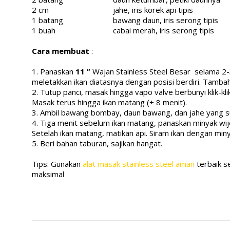
2 cm
jahe, iris korek api tipis
1 batang
bawang daun, iris serong tipis
1 buah
cabai merah, iris serong tipis
Cara membuat
:
1. Panaskan
11 ”
Wajan Stainless Steel
Besar
selama 2-3
meletakkan ikan diatasnya dengan posisi berdiri.
Tambah
2. Tutup panci, masak hingga vapo valve berbunyi klik-klik
Masak terus hingga ikan matang (± 8 menit).
3. Ambil bawang bombay, daun bawang, dan jahe yang s
4. Tiga menit sebelum ikan matang, panaskan minyak w
Setelah ikan matang, matikan api.
Siram ikan dengan miny
5. Beri bahan taburan, sajikan hangat.
Tips: Gunakan
alat masak stainless steel aman
terbaik s
maksimal