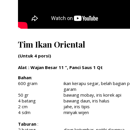
Tim Ikan Oriental
(Untuk 4 porsi)
Alat
: Wajan Besar 11 ”, Panci Saus 1 Qt
Bahan
:
600 gram
ikan kerapu segar, belah bagian 
garam
50 gr
bawang mobay, iris korek api
4 batang
bawang daun, iris halus
2 cm
jahe, iris tipis
4 sdm
minyak wijen
Taburan
:
2 batang
daun ketumbar, petiki daunnya